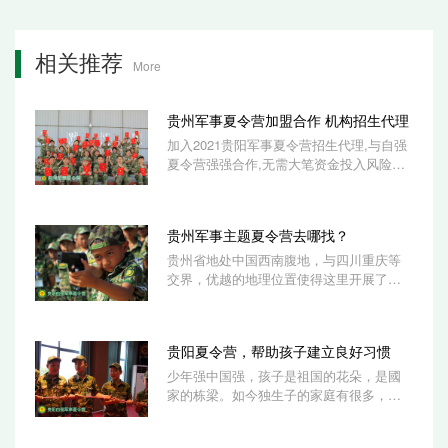
相关推荐
More
贵州军事夏令营加盟合作 机构招生代理
加入2021贵阳军事夏令营招生代理,与自强
夏令营强强合作,无需大笔资金投入风险小,
利用自有资源合作赚钱,利润可观,适合退休
或转...
贵州军事主题夏令营去哪找？
贵州省地处中国西南腹地，与四川重庆等
交界，优越的地理位置使得这里开展了很
多主题的夏令营，军事主题的自然也少不
了，那...
贵阳夏令营，帮助孩子建立良好习惯
少年强中国强，孩子是祖国的花朵，是國
家的栋梁。如今独生子的家庭有很多，父
母长辈宠爱孩子的现象普遍，导致小孩难
免会有...