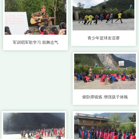
青少年篮球友谊赛
军训唱军歌学习 鼓舞志气
俯卧撑锻炼 增强孩子体魄