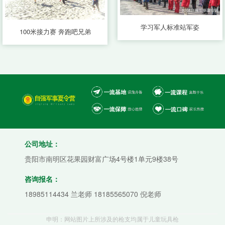
学习军人标准站军姿
100米接力赛 奔跑吧兄弟
公司地址：
贵阳市南明区花果园财富广场4号楼1单元9楼38号
咨询报名：
18985114434 兰老师 18185565070 倪老师
申明：网站图片上所涉及的枪支均属于儿童玩具枪