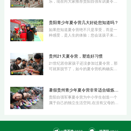
乐，现在向大家推荐贵阳自强军训夏令营
主题活动军营生活里有十分好玩儿的课程
内容，...
贵阳青少年夏令营几大好处您知道吗？
如果您知道夏令营绝不只是享受，而是一
种感受，是人生的体验；您会送孩子来参
加吗？如果您知道青少年报名参加贵阳夏
令营，...
贵州21天夏令营，塑造好习惯
21世纪若你家孩子还没参加过夏令营，那
可就算脱节了，如今的夏令营机构确实是
日新月异。妈妈和爸爸们让自己小孩报名
参加夏令...
暑假贵州青少年夏令营非常适合锻炼孩子
贵阳自强军事夏令营为中小学生创造一个
属于自己的独立生活空间,在没有父母的照
料下学会独立生活和劳动的能力,养成良好
的生活...