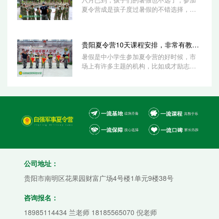
夏令营成是孩子度过暑假的不错选择，而
参加夏令营不仅是小朋友一种增长知识、
锻炼能...
贵阳夏令营10天课程安排，非常有教育意
暑假是中小学生参加夏令营的好时候，市
场上有许多主题的机构，比如成才励志
类、户外拓展训练类，又或是心灵教育类
等等。父...
公司地址：
贵阳市南明区花果园财富广场4号楼1单元9楼38号
咨询报名：
18985114434 兰老师 18185565070 倪老师