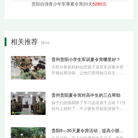
贵阳自强青少年军事夏令营20天
5280元
相关推荐
More
贵州贵阳小学生军训夏令营哪里好？
大部分爸爸妈妈会把孩子送至军训夏令营
开展短期训炼，让他们变得独立自主，养
成良好行为习惯，使孩子深刻的懂得人生
意义树...
贵州贵阳夏令营对高中生的三点帮助
孩子们的假期除了学习还应该干点啥？7月
份马上就到了，不少家长开始安排孩子的
假期生活。贵州贵阳自强教育举办的军事
体验夏...
贵阳5—30天夏令营活动，提高小朋友能力
六月已到，孩子们的暑假也不远了，参加